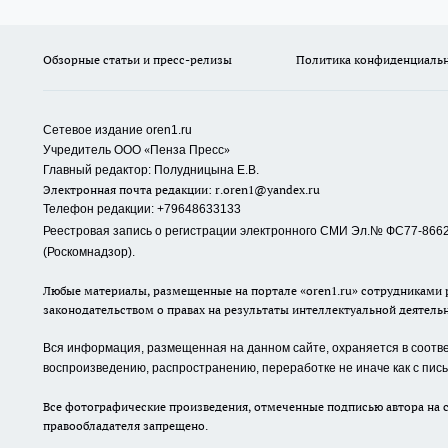
Обзорные статьи и пресс-релизы
Политика конфиденциаль
Сетевое издание oren1.ru
«
»
Учредитель ООО
Пенза Пресс
Главный редактор: Полудницына Е.В.
Электронная почта редакции:
r.oren1@yandex.ru
Телефон редакции: +79648633133
Реестровая запись о регистрации электронного СМИ Эл.№ ФС77-86623
(Роскомнадзор).
Любые материалы, размещенные на портале «oren1.ru» сотрудниками р
законодательством о правах на результаты интеллектуальной деятель
Вся информация, размещенная на данном сайте, охраняется в соответ
воспроизведению, распространению, переработке не иначе как с пи
Все фотографические произведения, отмеченные подписью автора на с
правообладателя запрещено.