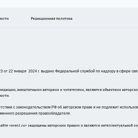
ности
Редакционная политика
 от 22 января 2024 г.
выдано Федеральной службой по надзору в сфере свя
едакции, внештатными авторами и читателями, являются объектами авторског
ности.
ствии с законодательством РФ об авторском праве и не подлежит использова
сьменного разрешения правообладателя.
айте «oren1.ru» защищены авторским правом и являются интеллектуальной со