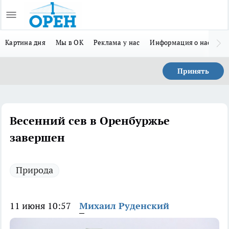
Картина дня
Мы в ОК
Реклама у нас
Информация о нас
Л
Принять
Весенний сев в Оренбуржье
завершен
Природа
11 июня 10:57
Михаил Руденский