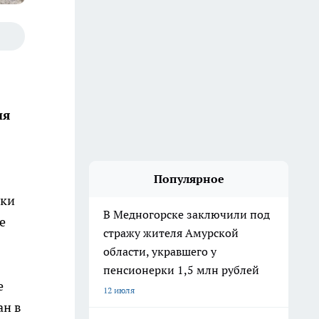
ия
Популярное
аки
В Медногорске заключили под
е
стражу жителя Амурской
области, укравшего у
пенсионерки 1,5 млн рублей
е
12 июля
ан в