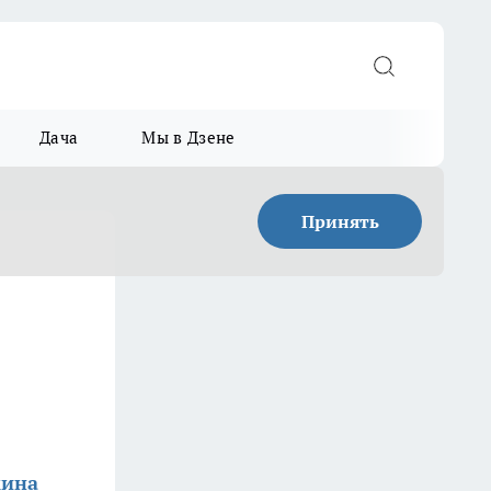
Дача
Мы в Дзене
Принять
кина