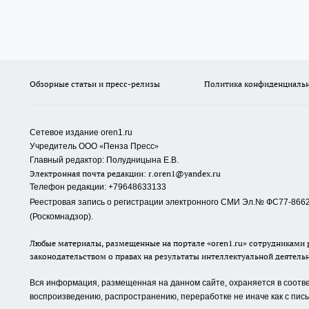
Обзорные статьи и пресс-релизы
Политика конфиденциаль
Сетевое издание oren1.ru
«
»
Учредитель ООО
Пенза Пресс
Главный редактор: Полудницына Е.В.
Электронная почта редакции:
r.oren1@yandex.ru
Телефон редакции: +79648633133
Реестровая запись о регистрации электронного СМИ Эл.№ ФС77-86623
(Роскомнадзор).
Любые материалы, размещенные на портале «oren1.ru» сотрудниками р
законодательством о правах на результаты интеллектуальной деятель
Вся информация, размещенная на данном сайте, охраняется в соответ
воспроизведению, распространению, переработке не иначе как с пи