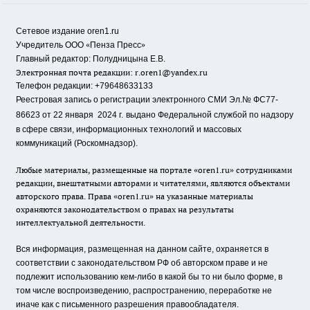
Сетевое издание oren1.ru
«
»
Учредитель ООО
Пенза Пресс
Главный редактор: Полудницына Е.В.
Электронная почта редакции:
r.oren1@yandex.ru
Телефон редакции: +79648633133
Реестровая запись о регистрации электронного СМИ Эл.№ ФС77-
86623 от 22 января 2024 г.
выдано Федеральной службой по надзору
в сфере связи, информационных технологий и массовых
коммуникаций (Роскомнадзор).
Любые материалы, размещенные на портале «oren1.ru» сотрудниками
редакции, внештатными авторами и читателями, являются объектами
авторского права. Права «oren1.ru» на указанные материалы
охраняются законодательством о правах на результаты
интеллектуальной деятельности.
Вся информация, размещенная на данном сайте, охраняется в
соответствии с законодательством РФ об авторском праве и не
подлежит использованию кем-либо в какой бы то ни было форме, в
том числе воспроизведению, распространению, переработке не
иначе как с письменного разрешения правообладателя.