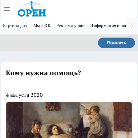
Картина дня
Мы в ОК
Реклама у нас
Информация о нас
Л
Принять
Кому нужна помощь?
4 августа 2020