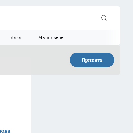
Дача
Мы в Дзене
Принять
нова