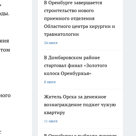
В Оренбурге завершается
ь
строительство нового
оды.
приемного отделения
Областного центра хирургии и
травматологии
ения
24 июля
этом
В Домбаровском районе
стартовал финал «Золотого
колоса Оренбуржья»
8 июля
ного
Житель Орска за денежное
вознаграждение поджег чужую
квартиру
11 июля
с
В Оренбуржье выбрали лучшую