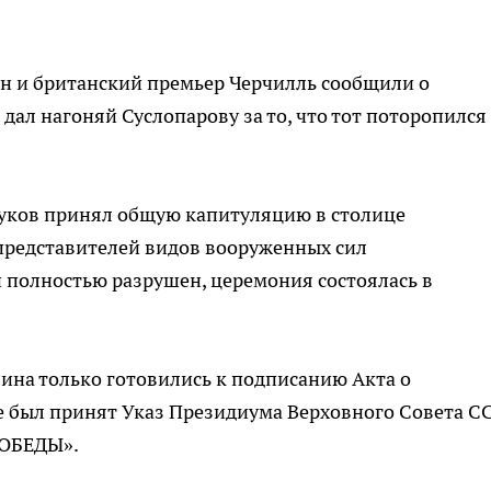
ен и британский премьер Черчилль сообщили о
дал нагоняй Суслопарову за то, что тот поторопился 
уков принял общую капитуляцию в столице
представителей видов вооруженных сил
 полностью разрушен, церемония состоялась в
рлина только готовились к подписанию Акта о
е был принят Указ Президиума Верховного Совета С
ПОБЕДЫ».