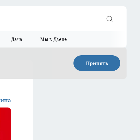
Дача
Мы в Дзене
Принять
мина