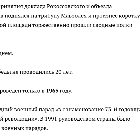
ринятия доклада Рокоссовского и объезда
в поднялся на трибуну Мавзолея и произнес коротк
сной площади торжественно прошли сводные полки
днем.
беды не проводились 20 лет.
роведен только в
1965
году.
ледний военный парад «в ознаменование 73-й годов
й революции». В 1991 руководством страны было
 военных парадов.