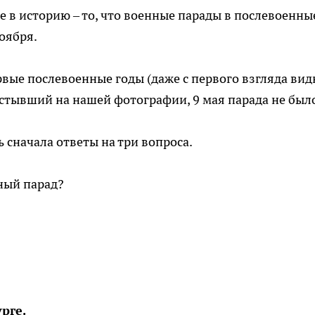
се в историю – то, что военные парады в послевоенны
оября.
ервые послевоенные годы (даже с первого взгляда вид
 застывший на нашей фотографии, 9 мая парада не был
 сначала ответы на три вопроса.
ный парад?
рге.