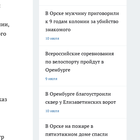
й
В Орске мужчину приговорили
к 9 годам колонии за убийство
нии,
знакомого
ого
10 июля
Всероссийские соревнования
по велоспорту пройдут в
Оренбурге
9 июля
В Оренбурге благоустроили
каз
сквер у Елизаветинских ворот
10 июля
В Орске на пожаре в
пятиэтажном доме спасли
тр