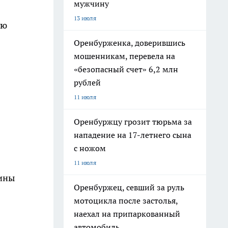
мужчину
13 июля
ую
Оренбурженка, доверившись
мошенникам, перевела на
«безопасный счет» 6,2 млн
рублей
11 июля
Оренбуржцу грозит тюрьма за
нападение на 17-летнего сына
с ножом
11 июля
щины
Оренбуржец, севший за руль
мотоцикла после застолья,
наехал на припаркованный
автомобиль