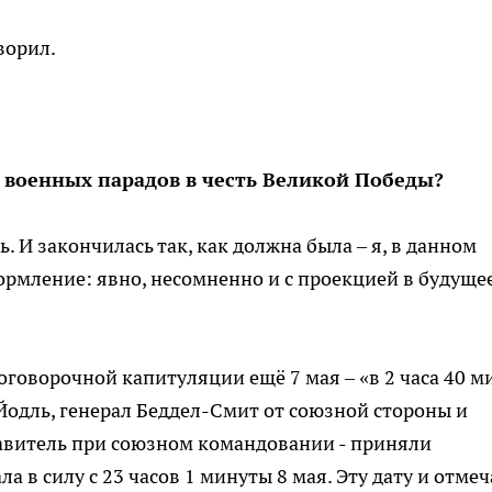
ворил.
 военных парадов в честь Великой Победы?
ь. И закончилась так, как должна была – я, в данном
ормление: явно, несомненно и с проекцией в будущее
оговорочной капитуляции ещё 7 мая – «в 2 часа 40 м
одль, генерал Беддел­-Смит от союзной стороны и
тавитель при союзном командовании -­ приняли
а в силу с 23 часов 1 минуты 8 мая. Эту дату и отме