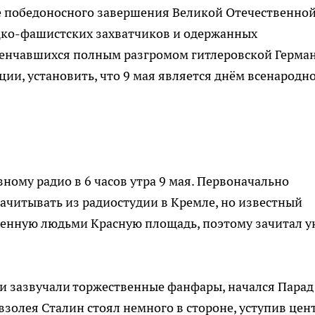
е победоносного завершения Великой Отечественно
цко-фашистских захватчиков и одержанных
венчавшихся полным разгромом гитлеровской Герма
ии, установить, что 9 мая является днём всенародн
зному радио в 6 часов утра 9 мая. Первоначально
зачитывать из радиостудии в Кремле, но известный
женную людьми Красную площадь, поэтому зачитал у
и зазвучали торжественные фанфары, начался Парад
золея Сталин стоял немного в стороне, уступив цен