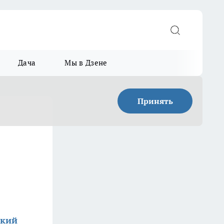
Дача
Мы в Дзене
Принять
ский