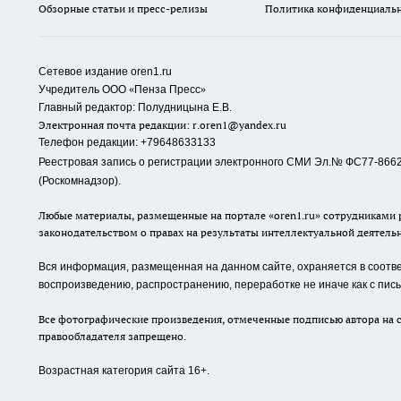
Обзорные статьи и пресс-релизы
Политика конфиденциаль
Сетевое издание oren1.ru
«
»
Учредитель ООО
Пенза Пресс
Главный редактор: Полудницына Е.В.
Электронная почта редакции:
r.oren1@yandex.ru
Телефон редакции: +79648633133
Реестровая запись о регистрации электронного СМИ Эл.№ ФС77-86623
(Роскомнадзор).
Любые материалы, размещенные на портале «oren1.ru» сотрудниками р
законодательством о правах на результаты интеллектуальной деятель
Вся информация, размещенная на данном сайте, охраняется в соответ
воспроизведению, распространению, переработке не иначе как с пи
Все фотографические произведения, отмеченные подписью автора на с
правообладателя запрещено.
Возрастная категория сайта 16+.