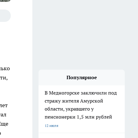
лько
ти,
Популярное
В Медногорске заключили под
стражу жителя Амурской
лет
области, укравшего у
тал
пенсионерки 1,5 млн рублей
Еще
12 июля
ю