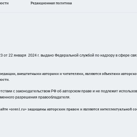
ности
Редакционная политика
 от 22 января 2024 г.
выдано Федеральной службой по надзору в сфере свя
едакции, внештатными авторами и читателями, являются объектами авторског
ности.
ствии с законодательством РФ об авторском праве и не подлежит использова
сьменного разрешения правообладателя.
айте «oren1.ru» защищены авторским правом и являются интеллектуальной со