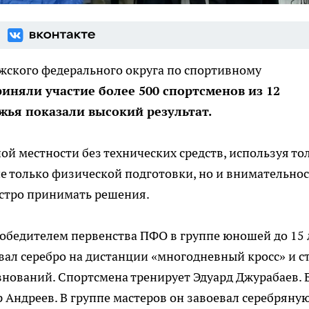
жского федерального округа по спортивному
иняли участие более 500 спортсменов из 12
жья показали высокий результат.
ой местности без технических средств, используя то
не только физической подготовки, но и внимательнос
ыстро принимать решения.
обедителем первенства ПФО в группе юношей до 15 
вал серебро на дистанции «многодневный кросс» и с
внований. Спортсмена тренирует Эдуард Джурабаев. 
 Андреев. В группе мастеров он завоевал серебряну