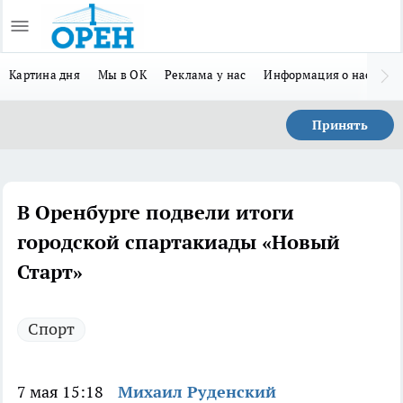
Картина дня
Мы в ОК
Реклама у нас
Информация о нас
Л
Принять
В Оренбурге подвели итоги
городской спартакиады «Новый
Старт»
Спорт
7 мая 15:18
Михаил Руденский