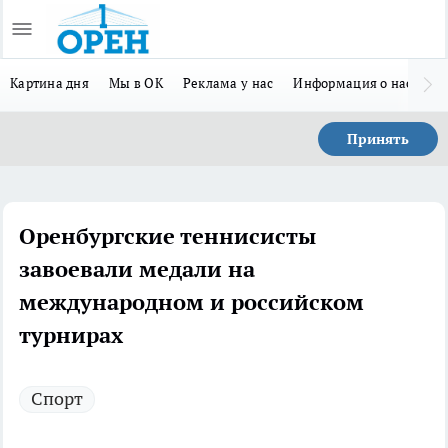
Картина дня
Мы в ОК
Реклама у нас
Информация о нас
Л
Принять
Оренбургские теннисисты
завоевали медали на
международном и российском
турнирах
Спорт