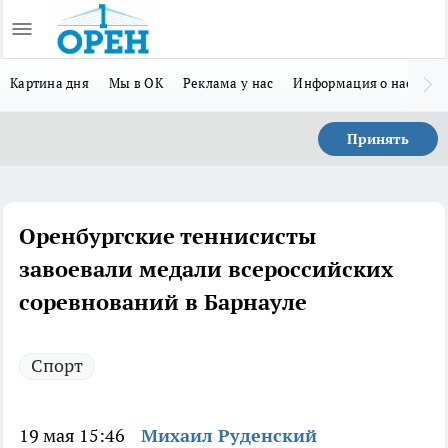
Картина дня
Мы в ОК
Реклама у нас
Информация о нас
Л
Принять
Оренбургские теннисисты
завоевали медали всероссийских
соревнований в Барнауле
Спорт
19 мая 15:46
Михаил Руденский