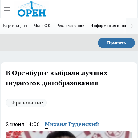
Картина дня
Мы в ОК
Реклама у нас
Информация о нас
Л
Принять
В Оренбурге выбрали лучших
педагогов допобразования
образование
2 июня 14:06
Михаил Руденский