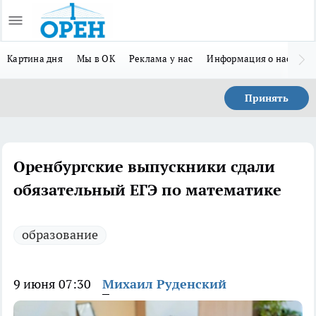
Картина дня
Мы в ОК
Реклама у нас
Информация о нас
Л
Принять
Оренбургские выпускники сдали
обязательный ЕГЭ по математике
образование
9 июня 07:30
Михаил Руденский