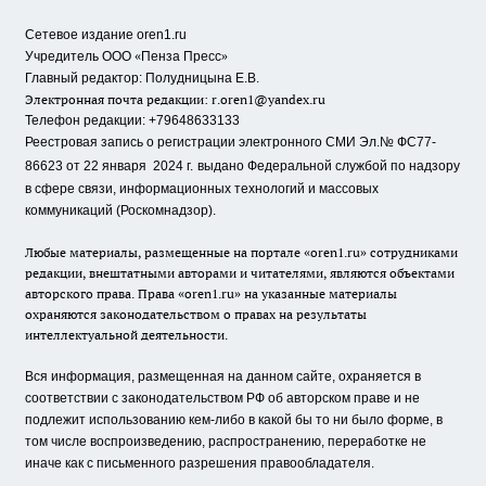
Сетевое издание oren1.ru
«
»
Учредитель ООО
Пенза Пресс
Главный редактор: Полудницына Е.В.
Электронная почта редакции:
r.oren1@yandex.ru
Телефон редакции: +79648633133
Реестровая запись о регистрации электронного СМИ Эл.№ ФС77-
86623 от 22 января 2024 г.
выдано Федеральной службой по надзору
в сфере связи, информационных технологий и массовых
коммуникаций (Роскомнадзор).
Любые материалы, размещенные на портале «oren1.ru» сотрудниками
редакции, внештатными авторами и читателями, являются объектами
авторского права. Права «oren1.ru» на указанные материалы
охраняются законодательством о правах на результаты
интеллектуальной деятельности.
Вся информация, размещенная на данном сайте, охраняется в
соответствии с законодательством РФ об авторском праве и не
подлежит использованию кем-либо в какой бы то ни было форме, в
том числе воспроизведению, распространению, переработке не
иначе как с письменного разрешения правообладателя.