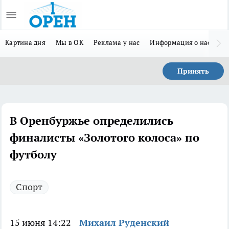
Картина дня
Мы в ОК
Реклама у нас
Информация о нас
Л
Принять
В Оренбуржье определились
финалисты «Золотого колоса» по
футболу
Спорт
15 июня 14:22
Михаил Руденский