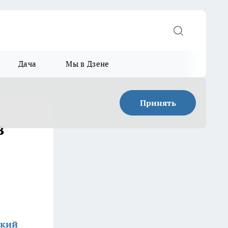
Дача
Мы в Дзене
Принять
в
ский