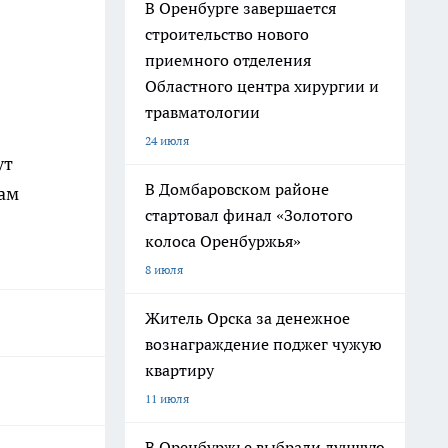
В Оренбурге завершается
строительство нового
приемного отделения
Областного центра хирургии и
травматологии
24 июля
ут
В Домбаровском районе
кам
стартовал финал «Золотого
колоса Оренбуржья»
8 июля
Житель Орска за денежное
вознаграждение поджег чужую
квартиру
11 июля
В Оренбуржье выбрали лучшую