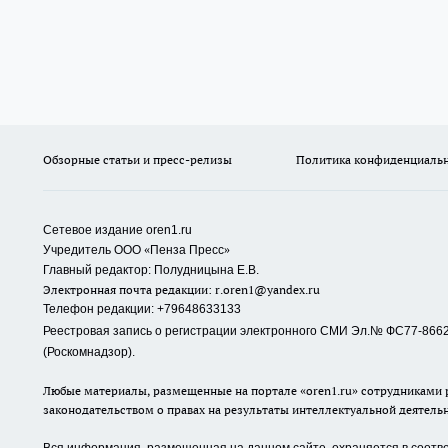
Обзорные статьи и пресс-релизы
Политика конфиденциаль
Сетевое издание oren1.ru
«
»
Учредитель ООО
Пенза Пресс
Главный редактор: Полудницына Е.В.
Электронная почта редакции:
r.oren1@yandex.ru
Телефон редакции: +79648633133
Реестровая запись о регистрации электронного СМИ Эл.№ ФС77-86623
(Роскомнадзор).
Любые материалы, размещенные на портале «oren1.ru» сотрудниками р
законодательством о правах на результаты интеллектуальной деятель