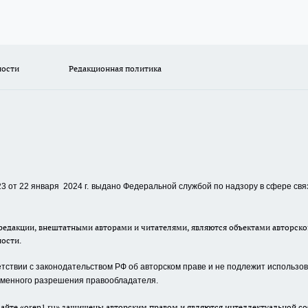
ности
Редакционная политика
 от 22 января 2024 г.
выдано Федеральной службой по надзору в сфере свя
едакции, внештатными авторами и читателями, являются объектами авторског
ности.
ствии с законодательством РФ об авторском праве и не подлежит использова
сьменного разрешения правообладателя.
айте «oren1.ru» защищены авторским правом и являются интеллектуальной со