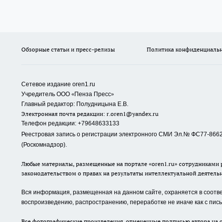
Обзорные статьи и пресс-релизы
Политика конфиденциаль
Сетевое издание oren1.ru
«
»
Учредитель ООО
Пенза Пресс
Главный редактор: Полудницына Е.В.
Электронная почта редакции:
r.oren1@yandex.ru
Телефон редакции: +79648633133
Реестровая запись о регистрации электронного СМИ Эл.№ ФС77-86623
(Роскомнадзор).
Любые материалы, размещенные на портале «oren1.ru» сотрудниками р
законодательством о правах на результаты интеллектуальной деятель
Вся информация, размещенная на данном сайте, охраняется в соответ
воспроизведению, распространению, переработке не иначе как с пи
Все фотографические произведения, отмеченные подписью автора на с