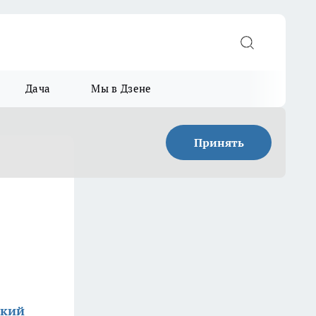
Дача
Мы в Дзене
Принять
ский