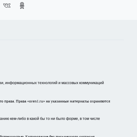
зи, информационных технологий и массовых коммуникаций
о права. Права «oren1.ru» на указанные материалы охраняются
нию кем-либо в какой бы то ни было форме, в том числе
бственностью. Копирование без письменного согласия