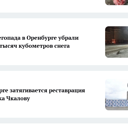
егопада в Оренбурге убрали
 тысяч кубометров снега
рге затягивается реставрация
а Чкалову