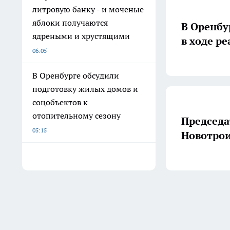
литровую банку - и моченые
яблоки получаются
В Оренбу
ядреными и хрустящими
в ходе р
06:05
В Оренбурге обсудили
подготовку жилых домов и
соцобъектов к
отопительному сезону
Председа
05:15
Новотрои