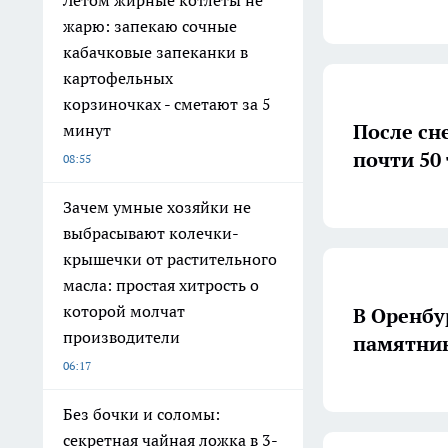
Летом жирные котлеты не
жарю: запекаю сочные
кабачковые запеканки в
картофельных
корзиночках - сметают за 5
После сн
минут
почти 50
08:55
Зачем умные хозяйки не
выбрасывают колечки-
крышечки от растительного
масла: простая хитрость о
которой молчат
В Оренбу
производители
памятник
06:17
Без бочки и соломы:
секретная чайная ложка в 3-