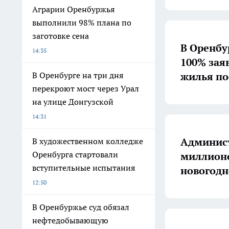
Аграрии Оренбуржья
выполнили 98% плана по
заготовке сена
В Оренбу
14:35
100% зая
жилья по
В Оренбурге на три дня
перекроют мост через Урал
на улице Донгузской
14:31
Админист
В художественном колледже
Оренбурга стартовали
миллионо
вступительные испытания
новогодн
12:50
В Оренбуржье суд обязал
нефтедобывающую