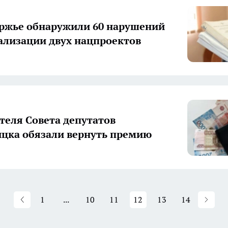
ржье обнаружили 60 нарушений
еализации двух нацпроектов
теля Совета депутатов
цка обязали вернуть премию
1
...
10
11
12
13
14