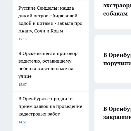
экстрао
Русские Сейшелы: нашла
собакам
дикий остров с бирюзовой
водой и китами - забыла про
Анапу, Сочи и Крым
15:15
В Орске вынесли приговор
В Оренбу
водителю, оставившему
поручили
ребенка в автолюльке на
улице
15:07
В Оренбуржье продлили
прием заявок на проведение
В Оренбу
кадастровых работ
закрашив
14:51