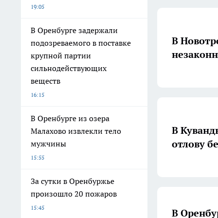
19:05
В Оренбурге задержали
В Новотр
подозреваемого в поставке
незаконн
крупной партии
сильнодействующих
веществ
16:15
В Оренбурге из озера
В Куванд
Малахово извлекли тело
отлову б
мужчины
15:55
За сутки в Оренбуржье
произошло 20 пожаров
15:45
В Оренбу