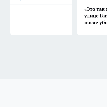
«Это так
улице Га
после уб