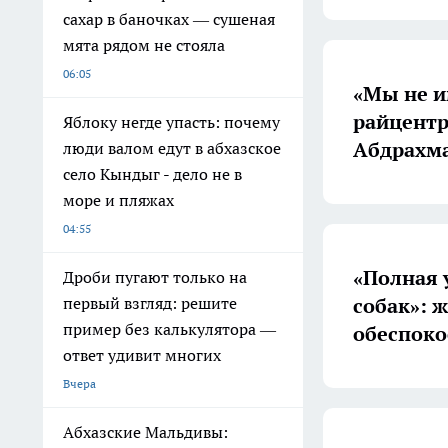
сахар в баночках — сушеная
мята рядом не стояла
06:05
«Мы не и
райцентр
Яблоку негде упасть: почему
Абдрахма
люди валом едут в абхазское
село Кындыг - дело не в
море и пляжах
04:55
«Полная 
Дроби пугают только на
собак»: 
первый взгляд: решите
пример без калькулятора —
обеспоко
ответ удивит многих
Вчера
Абхазские Мальдивы: