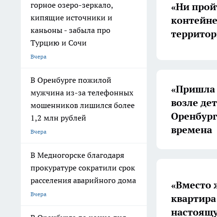
горное озеро-зеркало,
«Ни прой
кипящие источники и
контейне
каньоны - забыла про
территор
Турцию и Сочи
Вчера
В Оренбурге пожилой
«Пришла 
мужчина из-за телефонных
возле де
мошенников лишился более
Оренбург
1,2 млн рублей
времена
Вчера
В Медногорске благодаря
прокуратуре сократили срок
расселения аварийного дома
«Вместо 
Вчера
квартира
настоящу