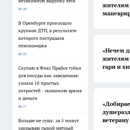
незаконную вырубку леса
жителям 
08:20
маневрир
В Оренбурге произошло
крупное ДТП, в результате
которого пострадала
пенсионерка
«Нечем д
06:25
жителям 
гари и х
Скупаю в Фикс Прайсе губки
для посуды как заведенная:
узнала 10 простых
хитростей - экономлю время
и деньги
«Добирае
06:17
душераз
ветерану
Больше не сушу: за 5 минут
закрываю сырой мятный