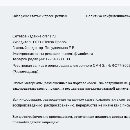
Обзорные статьи и пресс-релизы
Политика конфиденциаль
Сетевое издание oren1.ru
«
»
Учредитель ООО
Пенза Пресс
Главный редактор: Полудницына Е.В.
Электронная почта редакции:
r.oren1@yandex.ru
Телефон редакции: +79648633133
Реестровая запись о регистрации электронного СМИ Эл.№ ФС77-86623
(Роскомнадзор).
Любые материалы, размещенные на портале «oren1.ru» сотрудниками р
законодательством о правах на результаты интеллектуальной деятель
Вся информация, размещенная на данном сайте, охраняется в соответ
воспроизведению, распространению, переработке не иначе как с пи
Все фотографические произведения, отмеченные подписью автора на с
правообладателя запрещено.