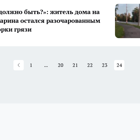
 должно быть?»: житель дома на
гарина остался разочарованным
орки грязи
1
...
20
21
22
23
24