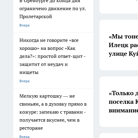
В Оренбурге до конца дня
ограничено движение по ул.
Пролетарской
Вчера
«Мы тоне
Никогда не говорите «все
Илецк ра
хорошо» на вопрос «Как
улице К
дела?»: простой ответ-щит -
защитит от неудач и
нищеты
Вчера
«Только 
Мелкую картошку — не
поселка 
свиньям, а в духовку прямо в
внимание
кожуре: запекаю с травами -
получается вкуснее, чем в
ресторане
Вчера