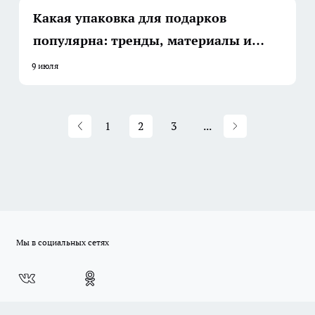
Какая упаковка для подарков
популярна: тренды, материалы и
идеи для вашего бизнеса
9 июля
1
2
3
...
Мы в социальных сетях