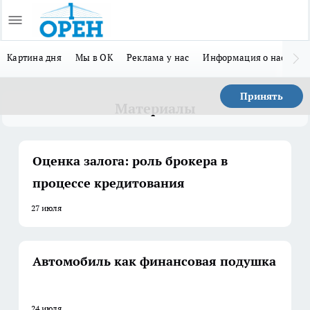
Картина дня
Мы в ОК
Реклама у нас
Информация о нас
Л
Принять
Материалы
Оценка залога: роль брокера в
процессе кредитования
27 июля
Автомобиль как финансовая подушка
24 июля