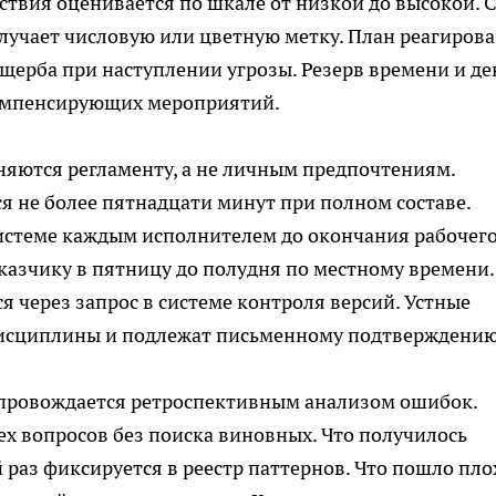
ствия оценивается по шкале от низкой до высокой. 
лучает числовую или цветную метку. План реагиров
ерба при наступлении угрозы. Резерв времени и де
компенсирующих мероприятий.
ются регламенту, а не личным предпочтениям.
 не более пятнадцати минут при полном составе.
системе каждым исполнителем до окончания рабочег
аказчику в пятницу до полудня по местному времени.
 через запрос в системе контроля версий. Устные
исциплины и подлежат письменному подтверждению
опровождается ретроспективным анализом ошибок.
ех вопросов без поиска виновных. Что получилось
раз фиксируется в реестр паттернов. Что пошло пло