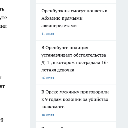
ть
Оренбуржцы смогут попасть в
уте
Абхазию прямыми
авиаперелетами
ния
11 июля
В Оренбурге полиция
устанавливает обстоятельства
ДТП, в котором пострадала 16-
летняя девочка
ы
26 июля
ет
В Орске мужчину приговорили
к 9 годам колонии за убийство
знакомого
10 июля
ей