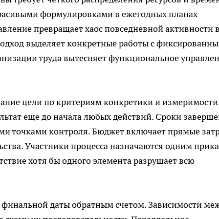
красивыми формулировками в ежегодных планах
авление превращает хаос повседневной активности 
подход выделяет конкретные работы с фиксированн
ганизации труда вытесняет функциональное
управле
ание цели по критериям конкретики и измеримости
льтат еще до начала любых действий. Сроки заверш
ми точками контроля. Бюджет включает прямые зат
ьства. Участники процесса назначаются одним прик
тствие хотя бы одного элемента разрушает всю
т финальной даты обратным счетом. Зависимости ме