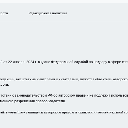
ности
Редакционная политика
 от 22 января 2024 г.
выдано Федеральной службой по надзору в сфере свя
едакции, внештатными авторами и читателями, являются объектами авторског
ности.
ствии с законодательством РФ об авторском праве и не подлежит использова
сьменного разрешения правообладателя.
айте «oren1.ru» защищены авторским правом и являются интеллектуальной со