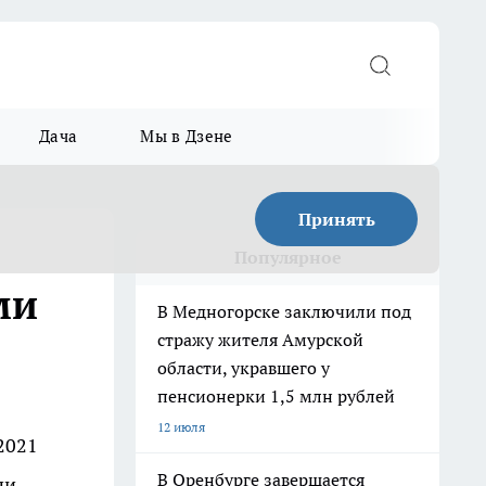
Дача
Мы в Дзене
Принять
Популярное
ми
В Медногорске заключили под
стражу жителя Амурской
области, укравшего у
пенсионерки 1,5 млн рублей
12 июля
2021
В Оренбурге завершается
ни.