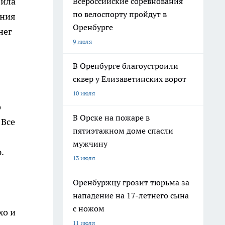
Сила
Всероссийские соревнования
по велоспорту пройдут в
ания
Оренбурге
нег
9 июля
В Оренбурге благоустроили
сквер у Елизаветинских ворот
10 июля
о
В Орске на пожаре в
 Все
пятиэтажном доме спасли
мужчину
.
13 июля
Оренбуржцу грозит тюрьма за
нападение на 17-летнего сына
с ножом
хо и
11 июля