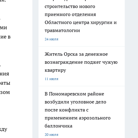
строительство нового
приемного отделения
в
Областного центра хирургии и
ыми
травматологии
ние
в
24 июля
Житель Орска за денежное
вознаграждение поджег чужую
.
квартиру
ения
11 июля
раты
азом
В Пономаревском районе
возбудили уголовное дело
после конфликта с
применением аэрозольного
баллончика
жду
20 июля