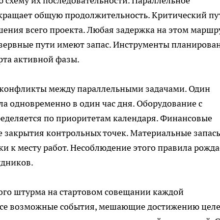
 схему их последовательности. Параллельное
кращает общую продолжительность. Критический пу
ения всего проекта. Любая задержка на этом маршр
езервные пути имеют запас. Инструменты планирова
рта активной фазы.
а конфликты между параллельными задачами. Один
ла одновременно в один час дня. Оборудование с
еделяется по приоритетам календаря. Финансовые
е закрытия контрольных точек. Материальные запас
ки к месту работ. Несоблюдение этого правила рожда
удников.
ого штурма на стартовом совещании каждой
все возможные события, мешающие достижению цел