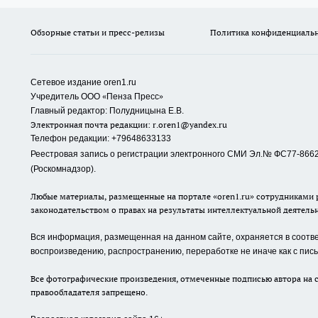
Обзорные статьи и пресс-релизы
Политика конфиденциаль
Сетевое издание oren1.ru
«
»
Учредитель ООО
Пенза Пресс
Главный редактор: Полудницына Е.В.
Электронная почта редакции:
r.oren1@yandex.ru
Телефон редакции: +79648633133
Реестровая запись о регистрации электронного СМИ Эл.№ ФС77-86623
(Роскомнадзор).
Любые материалы, размещенные на портале «oren1.ru» сотрудниками р
законодательством о правах на результаты интеллектуальной деятель
Вся информация, размещенная на данном сайте, охраняется в соответ
воспроизведению, распространению, переработке не иначе как с пи
Все фотографические произведения, отмеченные подписью автора на с
правообладателя запрещено.