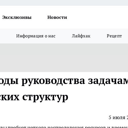
Эксклюзивы
Новости
Информация о нас
Лайфхак
Рецепт
оды руководства задача
ких структур
5 июля 
ы требует четкого распределения ресурсов и време