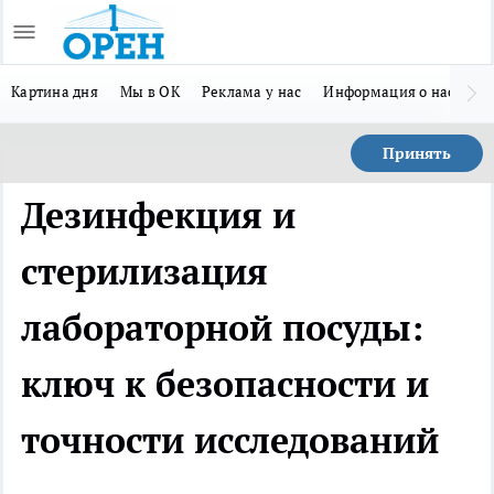
Картина дня
Мы в ОК
Реклама у нас
Информация о нас
Л
Принять
Дезинфекция и
стерилизация
лабораторной посуды:
ключ к безопасности и
точности исследований