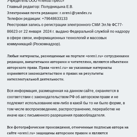
«
»
Учредитель ООО
Пенза Пресс
Главный редактор: Полудницына Е.В.
Электронная почта редакции:
r.oren1@yandex.ru
Телефон редакции: +79648633133
Реестровая запись о регистрации электронного СМИ Эл.№ ФС77-
86623 от 22 января 2024 г.
выдано Федеральной службой по надзору
в сфере связи, информационных технологий и массовых
коммуникаций (Роскомнадзор).
Любые материалы, размещенные на портале «oren1.ru» сотрудниками
редакции, внештатными авторами и читателями, являются объектами
авторского права. Права «oren1.ru» на указанные материалы
охраняются законодательством о правах на результаты
интеллектуальной деятельности.
Вся информация, размещенная на данном сайте, охраняется в
соответствии с законодательством РФ об авторском праве и не
подлежит использованию кем-либо в какой бы то ни было форме, в
том числе воспроизведению, распространению, переработке не
иначе как с письменного разрешения правообладателя.
Все фотографические произведения, отмеченные подписью автора на
сайте «oren1.ru» защищены авторским правом и являются