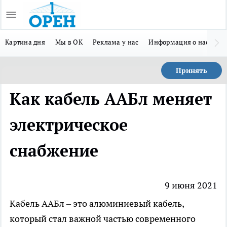
Картина дня
Мы в ОК
Реклама у нас
Информация о нас
Л
Принять
Как кабель ААБл меняет
электрическое
снабжение
9 июня 2021
Кабель ААБл – это алюминиевый кабель,
который стал важной частью современного