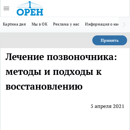
Картина дня
Мы в ОК
Реклама у нас
Информация о нас
Л
Принять
Лечение позвоночника:
методы и подходы к
восстановлению
5 апреля 2021