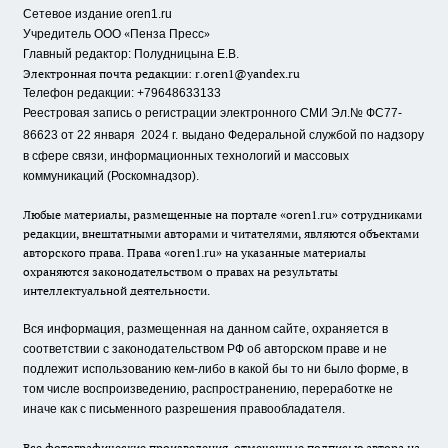
Сетевое издание oren1.ru
«
»
Учредитель ООО
Пенза Пресс
Главный редактор: Полудницына Е.В.
Электронная почта редакции:
r.oren1@yandex.ru
Телефон редакции: +79648633133
Реестровая запись о регистрации электронного СМИ Эл.№ ФС77-
86623 от 22 января 2024 г.
выдано Федеральной службой по надзору
в сфере связи, информационных технологий и массовых
коммуникаций (Роскомнадзор).
Любые материалы, размещенные на портале «oren1.ru» сотрудниками
редакции, внештатными авторами и читателями, являются объектами
авторского права. Права «oren1.ru» на указанные материалы
охраняются законодательством о правах на результаты
интеллектуальной деятельности.
Вся информация, размещенная на данном сайте, охраняется в
соответствии с законодательством РФ об авторском праве и не
подлежит использованию кем-либо в какой бы то ни было форме, в
том числе воспроизведению, распространению, переработке не
иначе как с письменного разрешения правообладателя.
Все фотографические произведения, отмеченные подписью автора на