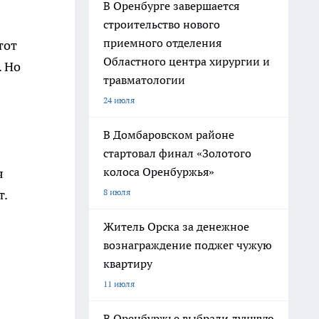
В Оренбурге завершается
строительство нового
приемного отделения
тот
Областного центра хирургии и
. Но
травматологии
24 июля
В Домбаровском районе
стартовал финал «Золотого
колоса Оренбуржья»
я
8 июля
т.
Житель Орска за денежное
вознаграждение поджег чужую
квартиру
11 июля
В Оренбуржье выбрали лучшую