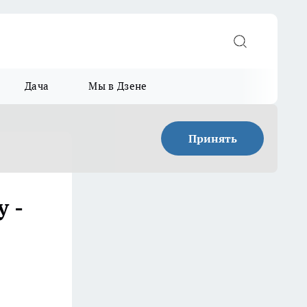
Дача
Мы в Дзене
Принять
 -