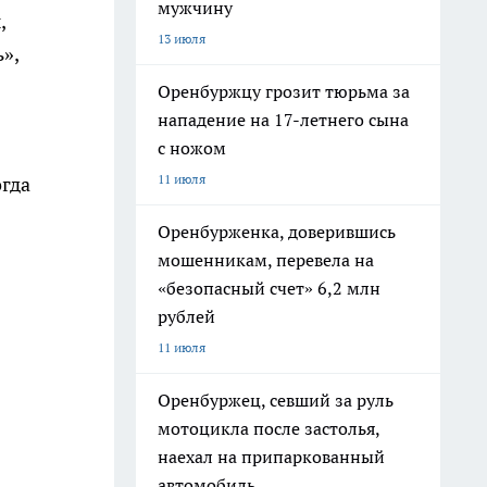
мужчину
,
13 июля
»,
Оренбуржцу грозит тюрьма за
нападение на 17-летнего сына
с ножом
11 июля
огда
Оренбурженка, доверившись
мошенникам, перевела на
«безопасный счет» 6,2 млн
рублей
11 июля
Оренбуржец, севший за руль
мотоцикла после застолья,
наехал на припаркованный
автомобиль