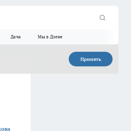
Дача
Мы в Дзене
Принять
кова