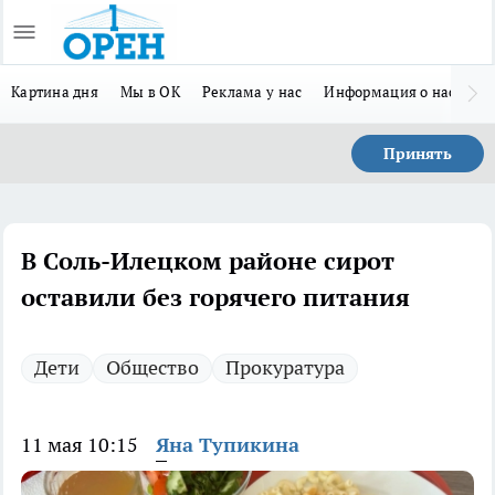
Картина дня
Мы в ОК
Реклама у нас
Информация о нас
Л
Принять
В Соль-Илецком районе сирот
оставили без горячего питания
Дети
Общество
Прокуратура
11 мая 10:15
Яна Тупикина