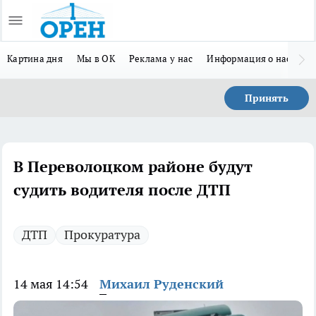
Картина дня
Мы в ОК
Реклама у нас
Информация о нас
Л
Принять
В Переволоцком районе будут
судить водителя после ДТП
ДТП
Прокуратура
14 мая 14:54
Михаил Руденский