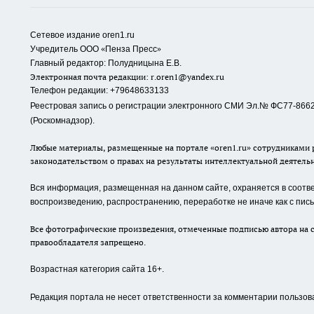
Сетевое издание oren1.ru
«
»
Учредитель ООО
Пенза Пресс
Главный редактор: Полудницына Е.В.
Электронная почта редакции:
r.oren1@yandex.ru
Телефон редакции: +79648633133
Реестровая запись о регистрации электронного СМИ Эл.№ ФС77-86623
(Роскомнадзор).
Любые материалы, размещенные на портале «oren1.ru» сотрудниками р
законодательством о правах на результаты интеллектуальной деятель
Вся информация, размещенная на данном сайте, охраняется в соответ
воспроизведению, распространению, переработке не иначе как с пи
Все фотографические произведения, отмеченные подписью автора на с
правообладателя запрещено.
Возрастная категория сайта 16+.
Редакция портала не несет ответственности за комментарии пользов