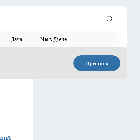
Дача
Мы в Дзене
Принять
ский