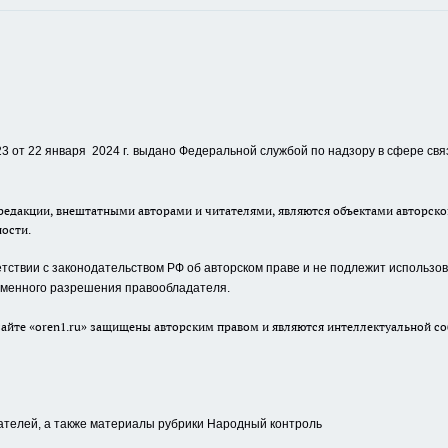
 от 22 января 2024 г.
выдано Федеральной службой по надзору в сфере свя
едакции, внештатными авторами и читателями, являются объектами авторског
ности.
ствии с законодательством РФ об авторском праве и не подлежит использова
сьменного разрешения правообладателя.
айте «oren1.ru» защищены авторским правом и являются интеллектуальной со
ателей, а также материалы рубрики Народный контроль