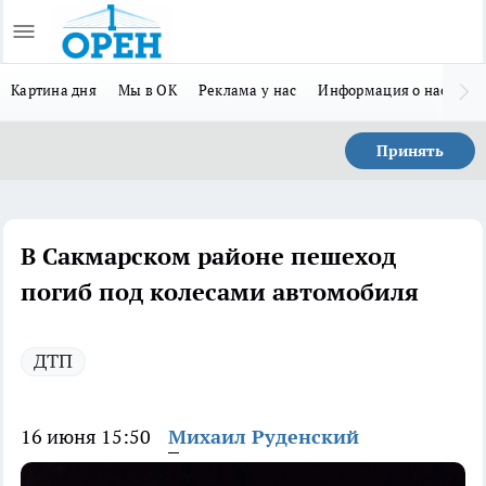
Картина дня
Мы в ОК
Реклама у нас
Информация о нас
Л
Принять
В Сакмарском районе пешеход
погиб под колесами автомобиля
ДТП
16 июня 15:50
Михаил Руденский