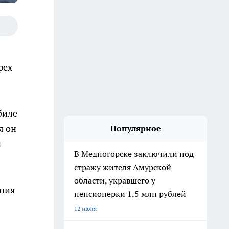
рех
биле
я он
Популярное
й
В Медногорске заключили под
стражу жителя Амурской
области, укравшего у
ения
пенсионерки 1,5 млн рублей
12 июля