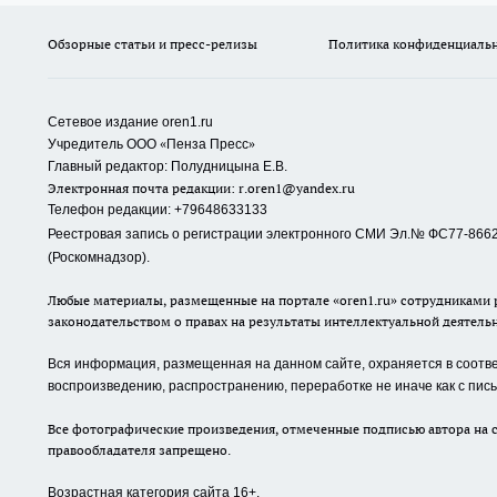
Обзорные статьи и пресс-релизы
Политика конфиденциаль
Сетевое издание oren1.ru
«
»
Учредитель ООО
Пенза Пресс
Главный редактор: Полудницына Е.В.
Электронная почта редакции:
r.oren1@yandex.ru
Телефон редакции: +79648633133
Реестровая запись о регистрации электронного СМИ Эл.№ ФС77-86623
(Роскомнадзор).
Любые материалы, размещенные на портале «oren1.ru» сотрудниками р
законодательством о правах на результаты интеллектуальной деятель
Вся информация, размещенная на данном сайте, охраняется в соответ
воспроизведению, распространению, переработке не иначе как с пи
Все фотографические произведения, отмеченные подписью автора на с
правообладателя запрещено.
Возрастная категория сайта 16+.