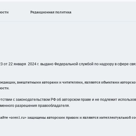
ности
Редакционная политика
 от 22 января 2024 г.
выдано Федеральной службой по надзору в сфере свя
едакции, внештатными авторами и читателями, являются объектами авторског
ности.
ствии с законодательством РФ об авторском праве и не подлежит использова
сьменного разрешения правообладателя.
айте «oren1.ru» защищены авторским правом и являются интеллектуальной со