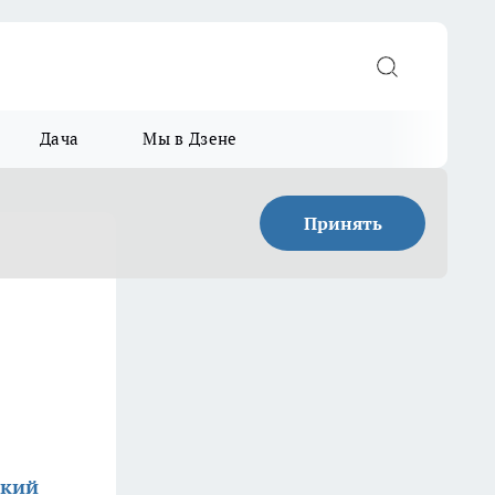
Дача
Мы в Дзене
Принять
ский