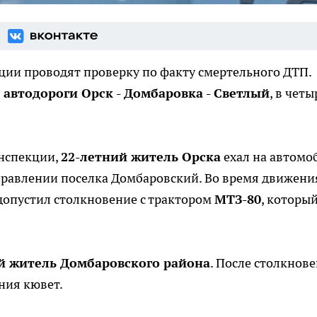
ции проводят проверку по факту смертельного ДТП.
 автодороги Орск - Домбаровка - Светлый
, в четы
нспекции,
22-летний житель Орска
ехал на автомо
правлении поселка Домбаровский. Во время движени
допустил столкновение с трактором
МТЗ-80
, которы
й житель Домбаровского района
. После столкнов
ния кювет.