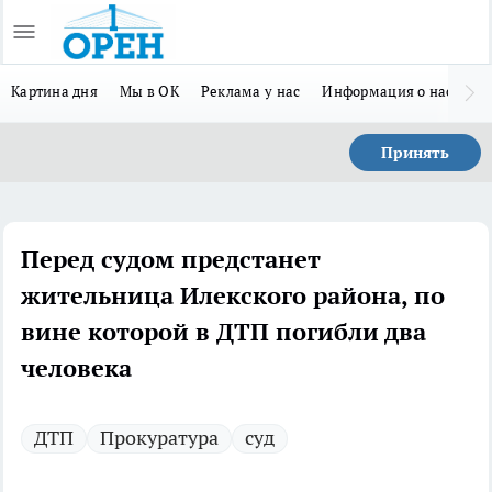
Картина дня
Мы в ОК
Реклама у нас
Информация о нас
Л
Принять
Перед судом предстанет
жительница Илекского района, по
вине которой в ДТП погибли два
человека
ДТП
Прокуратура
суд