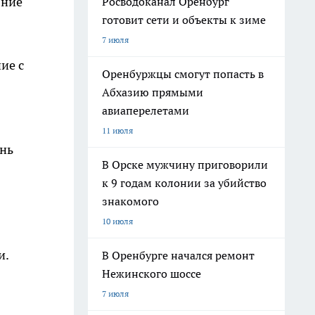
яние
Росводоканал Оренбург
готовит сети и объекты к зиме
7 июля
ие с
Оренбуржцы смогут попасть в
Абхазию прямыми
авиаперелетами
11 июля
ень
В Орске мужчину приговорили
к 9 годам колонии за убийство
знакомого
10 июля
и.
В Оренбурге начался ремонт
Нежинского шоссе
7 июля