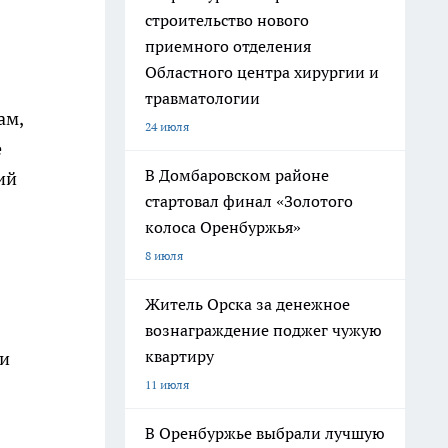
строительство нового
приемного отделения
Областного центра хирургии и
травматологии
ам,
24 июля
е
В Домбаровском районе
ий
стартовал финал «Золотого
колоса Оренбуржья»
8 июля
Житель Орска за денежное
вознаграждение поджег чужую
квартиру
аи
11 июля
В Оренбуржье выбрали лучшую