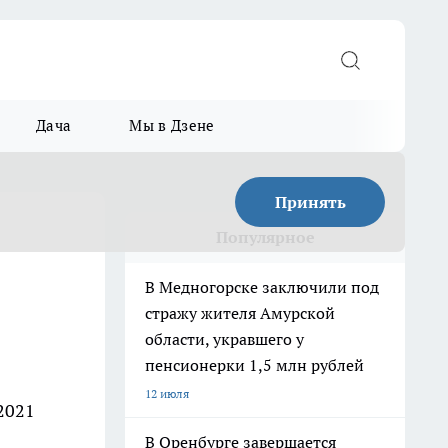
Дача
Мы в Дзене
Принять
Популярное
В Медногорске заключили под
стражу жителя Амурской
области, укравшего у
пенсионерки 1,5 млн рублей
12 июля
2021
В Оренбурге завершается