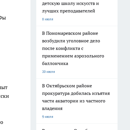
детскую школу искусств и
лучших преподавателей
ИФы
8 июля
В Пономаревском районе
возбудили уголовное дело
после конфликта с
применением аэрозольного
баллончика
20 июля
В Октябрьском районе
пыт
прокуратура добилась изъятия
иски
части акватории из частного
владения
9 июля
то