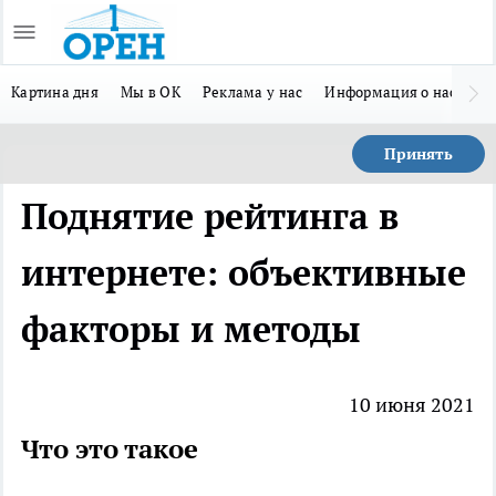
Картина дня
Мы в ОК
Реклама у нас
Информация о нас
Л
Принять
Поднятие рейтинга в
интернете: объективные
факторы и методы
10 июня 2021
Что это такое