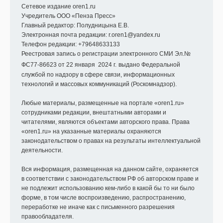
Сетевое издание oren1.ru
Учредитель ООО
«
Пенза Пресс
»
Главный редактор: Полудницына Е.В.
Электронная почта редакции:
r.oren1@yandex.ru
Телефон редакции: +79648633133
Реестровая запись о регистрации электронного СМИ Эл.№
ФС77-86623 от 22 января 2024 г.
выдано Федеральной
службой по надзору в сфере связи, информационных
технологий и массовых коммуникаций (Роскомнадзор).
Любые материалы, размещенные на портале «oren1.ru»
сотрудниками редакции, внештатными авторами и
читателями, являются объектами авторского права. Права
«oren1.ru» на указанные материалы охраняются
законодательством о правах на результаты интеллектуальной
деятельности.
Вся информация, размещенная на данном сайте, охраняется
в соответствии с законодательством РФ об авторском праве и
не подлежит использованию кем-либо в какой бы то ни было
форме, в том числе воспроизведению, распространению,
переработке не иначе как с письменного разрешения
правообладателя.