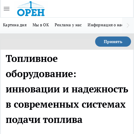
Картина дня
Мы в ОК
Реклама у нас
Информация о нас
Л
Принять
Топливное
оборудование:
инновации и надежность
в современных системах
подачи топлива