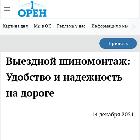
Картина дня
Мы в ОК
Реклама у нас
Информация о нас
Л
Принять
Выездной шиномонтаж:
Удобство и надежность
на дороге
14 декабря 2021