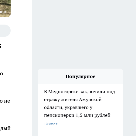
род
3
по
Популярное
В Медногорске заключили под
стражу жителя Амурской
о не
области, укравшего у
пенсионерки 1,5 млн рублей
12 июля
ждый