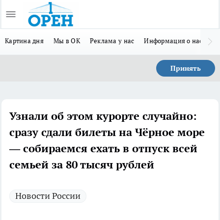
Картина дня
Мы в ОК
Реклама у нас
Информация о нас
Л
Принять
Узнали об этом курорте случайно:
сразу сдали билеты на Чёрное море
— собираемся ехать в отпуск всей
семьей за 80 тысяч рублей
Новости России