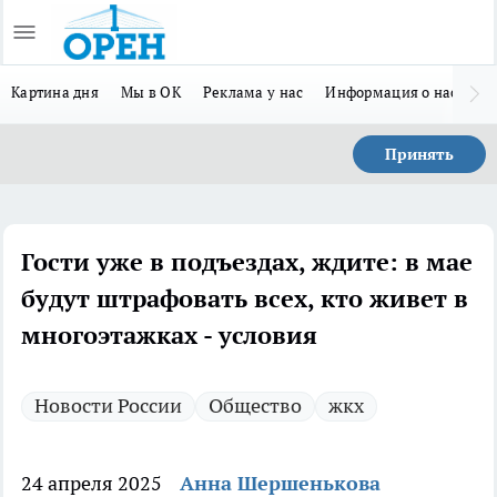
Картина дня
Мы в ОК
Реклама у нас
Информация о нас
Л
Принять
Гости уже в подъездах, ждите: в мае
будут штрафовать всех, кто живет в
многоэтажках - условия
Новости России
Общество
жкх
24 апреля 2025
Анна Шершенькова