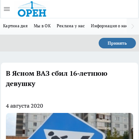
Картина дня
Мы в ОК
Реклама у нас
Информация о нас
Л
Принять
В Ясном ВАЗ сбил 16-летнюю
девушку
4 августа 2020