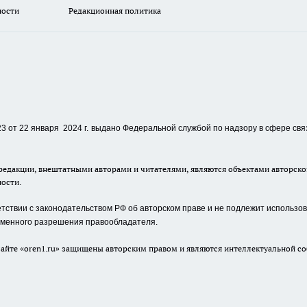
ности
Редакционная политика
 от 22 января 2024 г.
выдано Федеральной службой по надзору в сфере свя
едакции, внештатными авторами и читателями, являются объектами авторског
ности.
ствии с законодательством РФ об авторском праве и не подлежит использова
сьменного разрешения правообладателя.
айте «oren1.ru» защищены авторским правом и являются интеллектуальной со