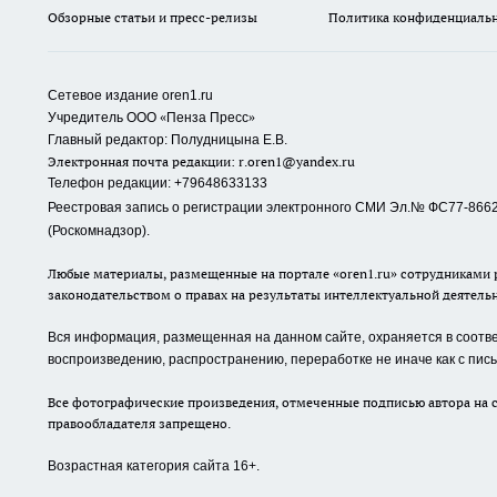
Обзорные статьи и пресс-релизы
Политика конфиденциаль
Сетевое издание oren1.ru
«
»
Учредитель ООО
Пенза Пресс
Главный редактор: Полудницына Е.В.
Электронная почта редакции:
r.oren1@yandex.ru
Телефон редакции: +79648633133
Реестровая запись о регистрации электронного СМИ Эл.№ ФС77-86623
(Роскомнадзор).
Любые материалы, размещенные на портале «oren1.ru» сотрудниками р
законодательством о правах на результаты интеллектуальной деятель
Вся информация, размещенная на данном сайте, охраняется в соответ
воспроизведению, распространению, переработке не иначе как с пи
Все фотографические произведения, отмеченные подписью автора на с
правообладателя запрещено.
Возрастная категория сайта 16+.