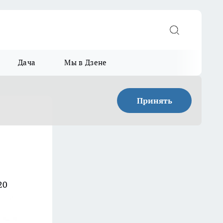
Дача
Мы в Дзене
Принять
20