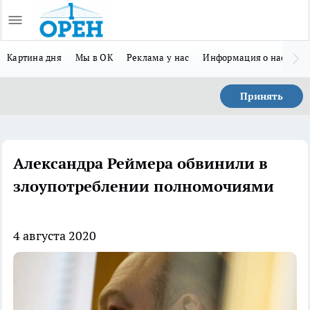
Картина дня
Мы в ОК
Реклама у нас
Информация о нас
Л
Принять
Александра Реймера обвинили в
злоупотреблении полномочиями
4 августа 2020