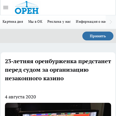
Картина дня
Мы в ОК
Реклама у нас
Информация о нас
Л
Принять
23-летняя оренбурженка предстанет
перед судом за организацию
незаконного казино
4 августа 2020