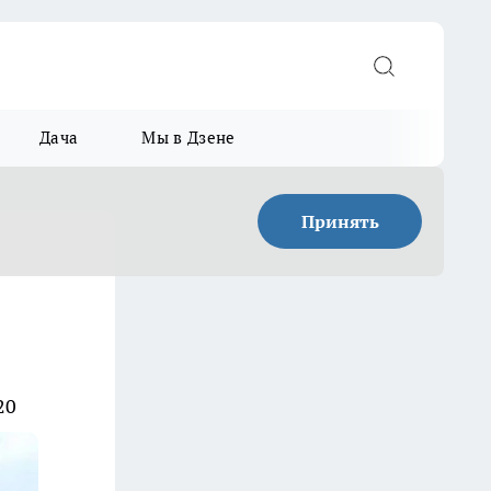
Дача
Мы в Дзене
Принять
20