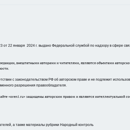
 от 22 января 2024 г.
выдано Федеральной службой по надзору в сфере свя
едакции, внештатными авторами и читателями, являются объектами авторског
ности.
ствии с законодательством РФ об авторском праве и не подлежит использова
сьменного разрешения правообладателя.
айте «oren1.ru» защищены авторским правом и являются интеллектуальной со
ателей, а также материалы рубрики Народный контроль