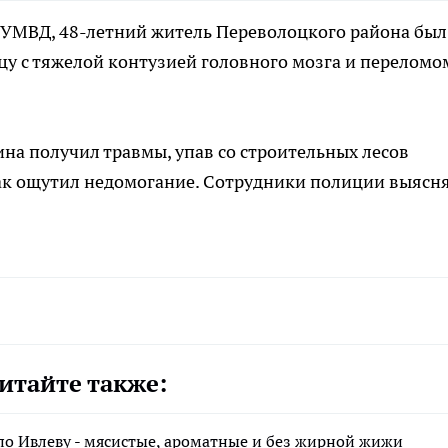
о УМВД, 48-летний житель Переволоцкого района был
ицу с тяжелой контузией головного мозга и переломо
а получил травмы, упав со строительных лесов
как ощутил недомогание. Сотрудники полиции выясн
итайте также:
по Ивлеву - мясистые, ароматные и без жирной жижи