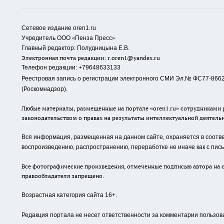
Сетевое издание oren1.ru
«
»
Учредитель ООО
Пенза Пресс
Главный редактор: Полудницына Е.В.
Электронная почта редакции:
r.oren1@yandex.ru
Телефон редакции: +79648633133
Реестровая запись о регистрации электронного СМИ Эл.№ ФС77-86623
(Роскомнадзор).
Любые материалы, размещенные на портале «oren1.ru» сотрудниками р
законодательством о правах на результаты интеллектуальной деятель
Вся информация, размещенная на данном сайте, охраняется в соответ
воспроизведению, распространению, переработке не иначе как с пи
Все фотографические произведения, отмеченные подписью автора на с
правообладателя запрещено.
Возрастная категория сайта 16+.
Редакция портала не несет ответственности за комментарии пользов