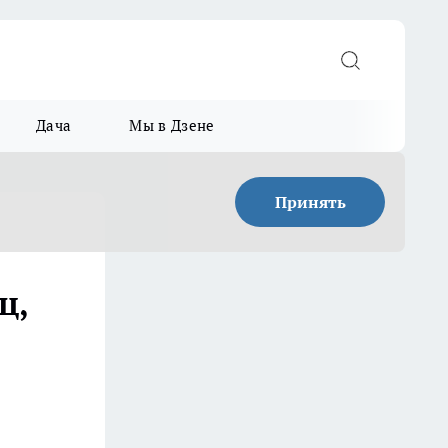
Дача
Мы в Дзене
Принять
ц,