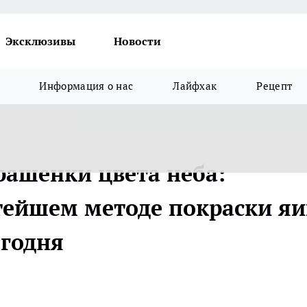
Эксклюзивы
Новости
Информация о нас
Лайфхак
Рецепт
 крашенки цвета неба:
тейшем методе покраски яи
егодня