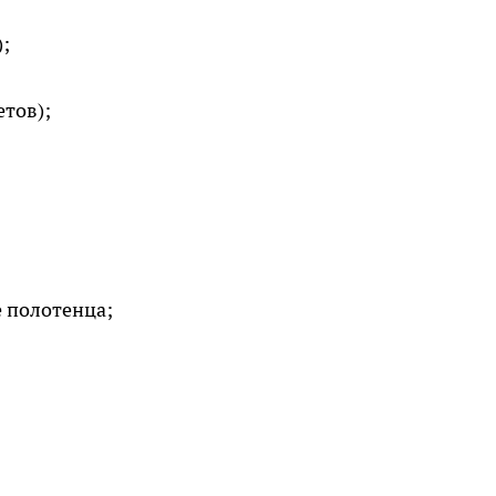
);
тов);
 полотенца;