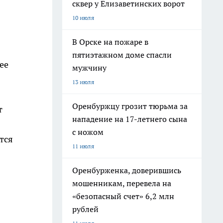
сквер у Елизаветинских ворот
10 июля
В Орске на пожаре в
пятиэтажном доме спасли
ее
мужчину
13 июля
Оренбуржцу грозит тюрьма за
т
нападение на 17-летнего сына
с ножом
тся
11 июля
Оренбурженка, доверившись
мошенникам, перевела на
«безопасный счет» 6,2 млн
рублей