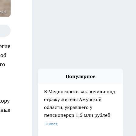
ект
огие
соб
го
Популярное
В Медногорске заключили под
стражу жителя Амурской
кору
области, укравшего у
дные
пенсионерки 1,5 млн рублей
12 июля