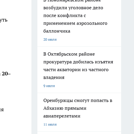
возбудили уголовное дело
после конфликта с
уть
применением аэрозольного
баллончика
20 июля
В Октябрьском районе
прокуратура добилась изъятия
части акватории из частного
а
20–
владения
9 июля
Оренбуржцы смогут попасть в
Абхазию прямыми
ля
авиаперелетами
11 июля