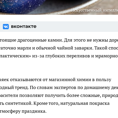
Искусственный интелл
тоящие драгоценные камни. Для этого не нужны дор
аточно марли и обычной чайной заварки. Такой спо
алактическим» из-за глубоких переливов и мраморно
зяек отказываются от магазинной химии в пользу
 модный тренд. По словам экспертов по домашнему де
расители позволяют получить более сложные, приро
ь синтетикой. Кроме того, натуральная покраска
атмосферу праздника.