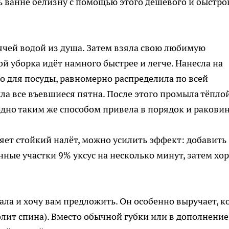
уть ванне белизну с помощью этого дешёвого и быстро
рячей водой из душа. Затем взяла свою любимую
й уборка идёт намного быстрее и легче. Нанесла на
о для посуды, равномерно распределила по всей
ла все въевшиеся пятна. После этого промыла тёпло
одно таким же способом привела в порядок и раковин
вляет стойкий налёт, можно усилить эффект: добавить
нные участки 9% уксус на несколько минут, затем хо
ла и хочу вам предложить. Он особенно выручает, к
лит спина). Вместо обычной губки или в дополнение