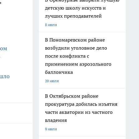
ь
детскую школу искусств и
лучших преподавателей
8 июля
В Пономаревском районе
возбудили уголовное дело
ном
после конфликта с
т
применением аэрозольного
баллончика
ышло
20 июля
В Октябрьском районе
прокуратура добилась изъятия
части акватории из частного
владения
9 июля