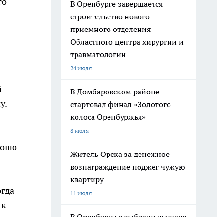
го
В Оренбурге завершается
строительство нового
приемного отделения
Областного центра хирургии и
травматологии
24 июля
й
В Домбаровском районе
у.
стартовал финал «Золотого
колоса Оренбуржья»
8 июля
рошо
Житель Орска за денежное
вознаграждение поджег чужую
квартиру
огда
11 июля
 к
В Оренбуржье выбрали лучшую