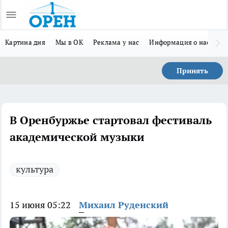
Картина дня
Мы в ОК
Реклама у нас
Информация о нас
Л
Принять
В Оренбуржье стартовал фестиваль
академической музыки
культура
15 июня 05:22
Михаил Руденский