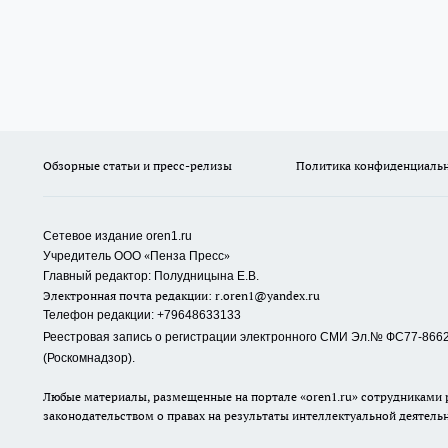
Обзорные статьи и пресс-релизы
Политика конфиденциаль
Сетевое издание oren1.ru
«
»
Учредитель ООО
Пенза Пресс
Главный редактор: Полудницына Е.В.
Электронная почта редакции:
r.oren1@yandex.ru
Телефон редакции: +79648633133
Реестровая запись о регистрации электронного СМИ Эл.№ ФС77-86623
(Роскомнадзор).
Любые материалы, размещенные на портале «oren1.ru» сотрудниками р
законодательством о правах на результаты интеллектуальной деятель