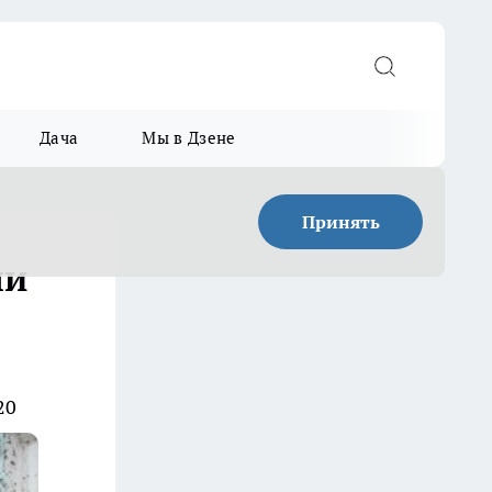
Дача
Мы в Дзене
Принять
ли
20