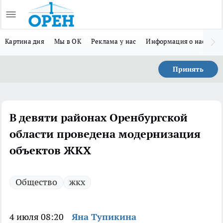
Картина дня
Мы в ОК
Реклама у нас
Информация о нас
Л
Принять
В девяти районах Оренбургской
области проведена модернизация
объектов ЖКХ
Общество
жкх
4 июля 08:20
Яна Тупикина