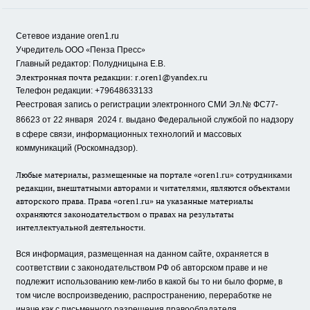
Сетевое издание oren1.ru
«
»
Учредитель ООО
Пенза Пресс
Главный редактор: Полудницына Е.В.
Электронная почта редакции:
r.oren1@yandex.ru
Телефон редакции: +79648633133
Реестровая запись о регистрации электронного СМИ Эл.№ ФС77-
86623 от 22 января 2024 г.
выдано Федеральной службой по надзору
в сфере связи, информационных технологий и массовых
коммуникаций (Роскомнадзор).
Любые материалы, размещенные на портале «oren1.ru» сотрудниками
редакции, внештатными авторами и читателями, являются объектами
авторского права. Права «oren1.ru» на указанные материалы
охраняются законодательством о правах на результаты
интеллектуальной деятельности.
Вся информация, размещенная на данном сайте, охраняется в
соответствии с законодательством РФ об авторском праве и не
подлежит использованию кем-либо в какой бы то ни было форме, в
том числе воспроизведению, распространению, переработке не
иначе как с письменного разрешения правообладателя.