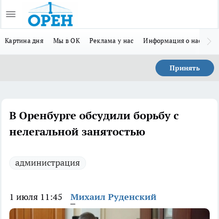
Картина дня
Мы в ОК
Реклама у нас
Информация о нас
Л
Принять
В Оренбурге обсудили борьбу с
нелегальной занятостью
администрация
1 июля 11:45
Михаил Руденский